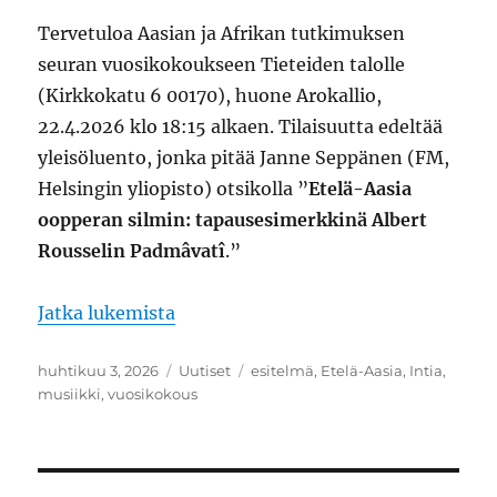
Tervetuloa Aasian ja Afrikan tutkimuksen
seuran vuosikokoukseen Tieteiden talolle
(Kirkkokatu 6 00170), huone Arokallio,
22.4.2026 klo 18:15 alkaen. Tilaisuutta edeltää
yleisöluento, jonka pitää Janne Seppänen (FM,
Helsingin yliopisto) otsikolla ”
Etelä-Aasia
oopperan silmin: tapausesimerkkinä Albert
Rousselin Padmâvatî
.”
Jatka lukemista
”Seuran vuosikokous 22.4.2026”
Julkaistu
huhtikuu 3, 2026
Kategoriat
Uutiset
Avainsanat
esitelmä
,
Etelä-Aasia
,
Intia
,
musiikki
,
vuosikokous