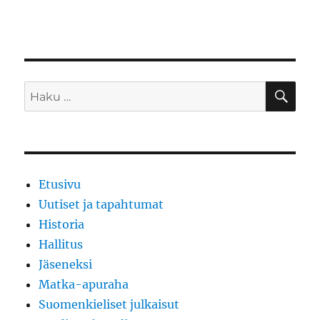
HA
Etsi:
Etusivu
Uutiset ja tapahtumat
Historia
Hallitus
Jäseneksi
Matka-apuraha
Suomenkieliset julkaisut