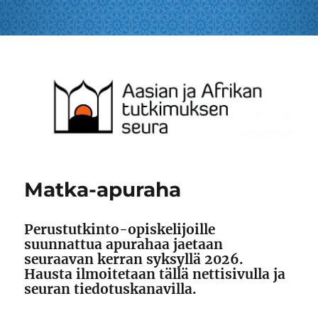
Aasian ja Afrikan tutkimuksen
seura – The Finnish Society for
the Study of Asia and Africa
Matka-apuraha
Perustutkinto-opiskelijoille
suunnattua apurahaa jaetaan
seuraavan kerran syksyllä 2026.
Hausta ilmoitetaan tällä nettisivulla ja
seuran tiedotuskanavilla.